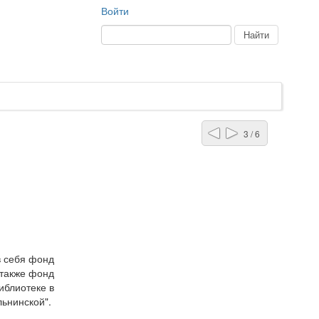
Войти
3 / 6
в себя фонд
 также фонд
иблиотеке в
льнинской".