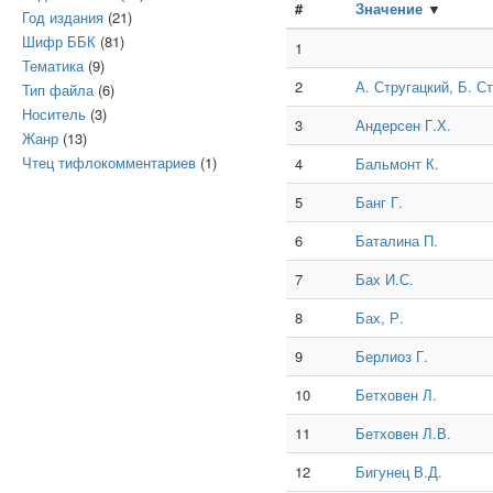
#
Значение
▼
Год издания
(21)
Шифр ББК
(81)
1
Тематика
(9)
2
А. Стругацкий, Б. С
Тип файла
(6)
Носитель
(3)
3
Андерсен Г.Х.
Жанр
(13)
Чтец тифлокомментариев
(1)
4
Бальмонт К.
5
Банг Г.
6
Баталина П.
7
Бах И.С.
8
Бах, Р.
9
Берлиоз Г.
10
Бетховен Л.
11
Бетховен Л.В.
12
Бигунец В.Д.