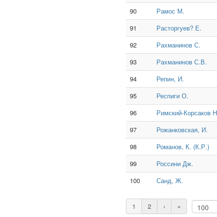
90
Рамос М.
91
Расторгуев? Е.
92
Рахманинов С.
93
Рахманинов С.В.
94
Репин, И.
95
Респиги О.
96
Римский-Корсаков Н
97
Рожанковская, И.
98
Романов, К. (К.Р.)
99
Россини Дж.
100
Санд, Ж.
1
2
›
»