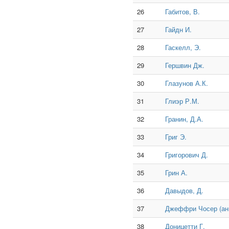
26
Габитов, В.
27
Гайдн И.
28
Гаскелл, Э.
29
Гершвин Дж.
30
Глазунов А.К.
31
Глиэр Р.М.
32
Гранин, Д.А.
33
Григ Э.
34
Григорович Д.
35
Грин А.
36
Давыдов, Д.
37
Джеффри Чосер (англ
38
Доницетти Г.