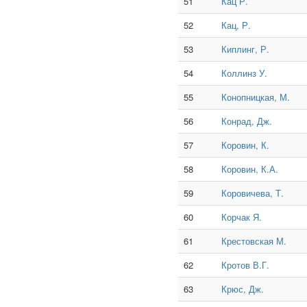
51
Кац Р.
52
Кац, Р.
53
Киплинг, Р.
54
Коллинз У.
55
Конопницкая, М.
56
Конрад, Дж.
57
Коровин, К.
58
Коровин, К.А.
59
Коровичева, Т.
60
Корчак Я.
61
Крестовская М.
62
Кротов В.Г.
63
Крюс, Дж.