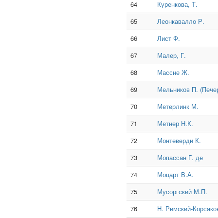
64
Куренкова, Т.
65
Леонкавалло Р.
66
Лист Ф.
67
Малер, Г.
68
Массне Ж.
69
Мельников П. (Печер
70
Метерлинк М.
71
Метнер Н.К.
72
Монтеверди К.
73
Мопассан Г. де
74
Моцарт В.А.
75
Мусоргский М.П.
76
Н. Римский-Корсако