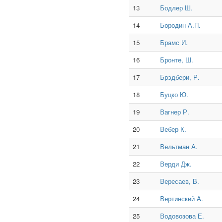
13
Бодлер Ш.
14
Бородин А.П.
15
Брамс И.
16
Бронте, Ш.
17
Брэдбери, Р.
18
Буцко Ю.
19
Вагнер Р.
20
Вебер К.
21
Вельтман А.
22
Верди Дж.
23
Вересаев, В.
24
Вертинский А.
25
Водовозова Е.