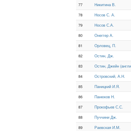
77
Никитина В.
78
Носов С. А.
79
Носов С.А.
80
Онеггер А.
81
Орловец, П.
82
Остин, Дж.
83
Остин, Джейн (англи
84
Островский, А.Н.
85
Паницкий И.Я.
86
Панюков Н.
87
Прокофьев С.С.
88
Пуччини Дж.
89
Раевская И.М.