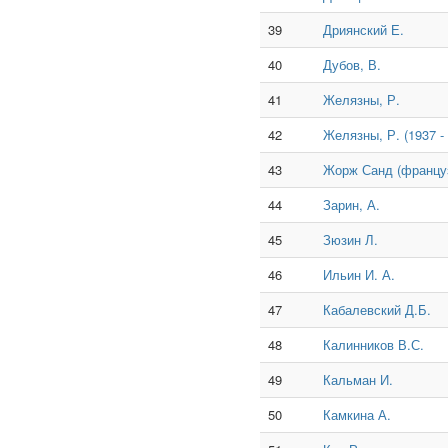
39
Дриянский Е.
40
Дубов, В.
41
Желязны, Р.
42
Желязны, Р. (1937 -
43
Жорж Санд (француз
44
Зарин, А.
45
Зюзин Л.
46
Ильин И. А.
47
Кабалевский Д.Б.
48
Калинников В.С.
49
Кальман И.
50
Камкина А.